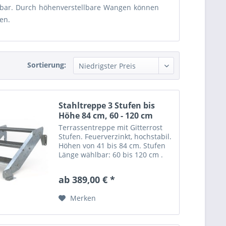
lbar. Durch höhenverstellbare Wangen können
en.
Sortierung:
Stahltreppe 3 Stufen bis
Höhe 84 cm, 60 - 120 cm
Terrassentreppe mit Gitterrost
Stufen. Feuerverzinkt, hochstabil.
Höhen von 41 bis 84 cm. Stufen
Länge wählbar: 60 bis 120 cm .
Gerade Stahltreppe "Optigo" mit
3 Stufen = Gitterroststufen nach
ab 389,00 € *
Wahl. Trittsicher mit nutzbarer
Stufentiefe:...
Merken