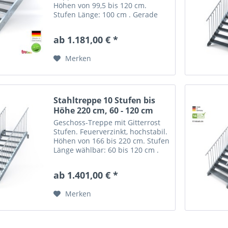
Höhen von 99,5 bis 120 cm.
Stufen Länge: 100 cm . Gerade
Stahltreppe mit Antrittsstufe.
Systemtreppe "Optigo" mit 6
ab 1.181,00 € *
Stufen = DIN Gitterroststufen ST1
/ ST3 wählbar....
Merken
Stahltreppe 10 Stufen bis
Höhe 220 cm, 60 - 120 cm
Geschoss-Treppe mit Gitterrost
Stufen. Feuerverzinkt, hochstabil.
Höhen von 166 bis 220 cm. Stufen
Länge wählbar: 60 bis 120 cm .
Gerade Stahltreppe "Optigo" mit
10 Stufen = Gitterroststufen nach
ab 1.401,00 € *
Wahl. Trittsicher mit nutzbarer...
Merken