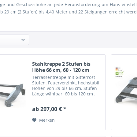
age und Geschosshöhe an jede Herausforderung am Haus einstel
b 29 cm (2 Stufen) bis 4,40 Meter und 22 Steigungen erreicht werd
Stahltreppe 2 Stufen bis
Höhe 66 cm, 60 - 120 cm
Terrassentreppe mit Gitterrost
Stufen. Feuerverzinkt, hochstabil.
Höhen von 29 bis 66 cm. Stufen
Länge wählbar: 60 bis 120 cm .
Gerade Stahltreppe "Optigo" mit
2 Stufen = Gitterroststufen nach
ab 297,00 € *
Wahl. Trittsicher mit nutzbarer
Stufentiefe:...
Merken