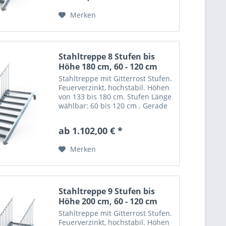
Stufentiefe:...
Merken
Stahltreppe 8 Stufen bis
Höhe 180 cm, 60 - 120 cm
Stahltreppe mit Gitterrost Stufen.
Feuerverzinkt, hochstabil. Höhen
von 133 bis 180 cm. Stufen Länge
wählbar: 60 bis 120 cm . Gerade
Stahltreppe "Optigo" mit 8 Stufen
= Gitterroststufen nach Wahl.
ab 1.102,00 € *
Trittsicher mit nutzbarer
Stufentiefe:...
Merken
Stahltreppe 9 Stufen bis
Höhe 200 cm, 60 - 120 cm
Stahltreppe mit Gitterrost Stufen.
Feuerverzinkt, hochstabil. Höhen