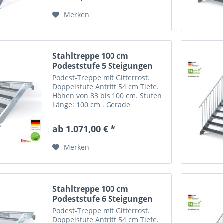
Stufentiefe:...
Merken
Stahltreppe 100 cm
Podeststufe 5 Steigungen
bis...
Podest-Treppe mit Gitterrost.
Doppelstufe Antritt 54 cm Tiefe.
Höhen von 83 bis 100 cm. Stufen
Länge: 100 cm . Gerade
Stahltreppe außen Systemtreppe
"Optigo" mit 5 Stufen =
ab 1.071,00 € *
Gitterroststufen nach Wahl.
Treppenbreite 100 cm mit...
Merken
Stahltreppe 100 cm
Podeststufe 6 Steigungen
bis...
Podest-Treppe mit Gitterrost.
Doppelstufe Antritt 54 cm Tiefe.