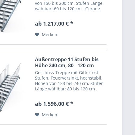
von 150 bis 200 cm. Stufen Länge
wählbar: 60 bis 120 cm . Gerade
Stahltreppe "Optigo" mit 9 Stufen
= Gitterroststufen nach Wahl.
ab 1.217,00 € *
Trittsicher mit nutzbarer
Stufentiefe:...
Merken
Außentreppe 11 Stufen bis
Höhe 240 cm, 80 - 120 cm
Geschoss-Treppe mit Gitterrost
Stufen. Feuerverzinkt, hochstabil.
Höhen von 183 bis 240 cm. Stufen
Länge wählbar: 80 bis 120 cm .
Gerade Stahltreppe "Optigo" mit
11 Stufen = Gitterroststufen nach
ab 1.596,00 € *
Wahl. Trittsicher mit nutzbarer...
Merken