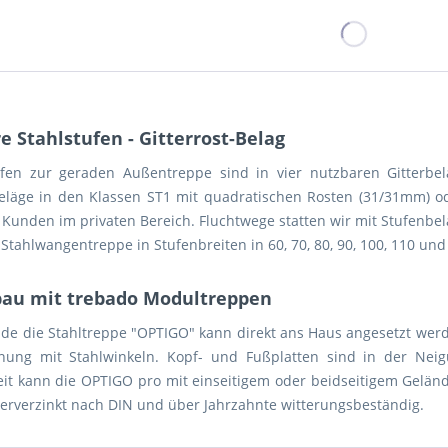
e Stahlstufen - Gitterrost-Belag
ufen zur geraden Außentreppe sind in vier nutzbaren Gitterbe
eläge in den Klassen ST1 mit quadratischen Rosten (31/31mm) ode
 Kunden im privaten Bereich. Fluchtwege statten wir mit Stufenbel
tahlwangentreppe in Stufenbreiten in 60, 70, 80, 90, 100, 110 und
au mit trebado Modultreppen
ade die Stahltreppe "OPTIGO" kann direkt ans Haus angesetzt werd
nung mit Stahlwinkeln. Kopf- und Fußplatten sind in der Neigu
eit kann die OPTIGO pro mit einseitigem oder beidseitigem Gelände
uerverzinkt nach DIN und über Jahrzahnte witterungsbeständig.