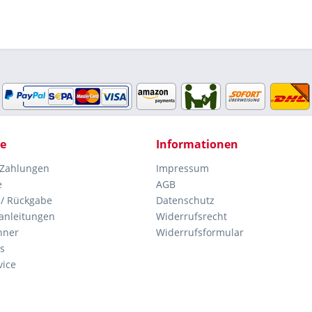
ce
Informationen
 Zahlungen
Impressum
e
AGB
 / Rückgabe
Datenschutz
anleitungen
Widerrufsrecht
hner
Widerrufsformular
s
vice