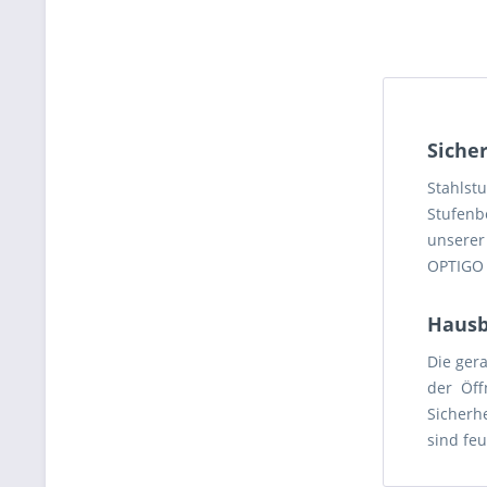
Sicher
Stahlst
Stufenb
unserer
OPTIGO S
Hausb
Die ger
der Öff
Sicherh
sind fe