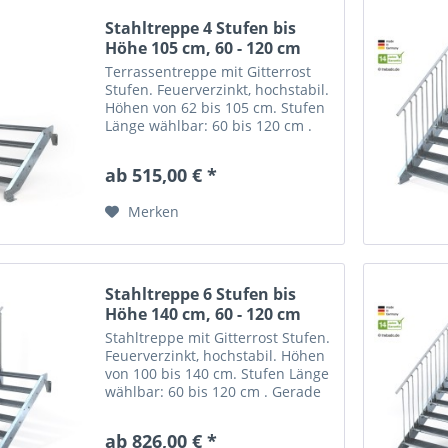
Stahltreppe 4 Stufen bis
Höhe 105 cm, 60 - 120 cm
Terrassentreppe mit Gitterrost
Stufen. Feuerverzinkt, hochstabil.
Höhen von 62 bis 105 cm. Stufen
Länge wählbar: 60 bis 120 cm .
Gerade Stahltreppe "Optigo" mit
4 Stufen = Gitterroststufen nach
ab 515,00 € *
Wahl. Trittsicher mit nutzbarer...
Merken
Stahltreppe 6 Stufen bis
Höhe 140 cm, 60 - 120 cm
Stahltreppe mit Gitterrost Stufen.
Feuerverzinkt, hochstabil. Höhen
von 100 bis 140 cm. Stufen Länge
wählbar: 60 bis 120 cm . Gerade
Stahltreppe "Optigo" mit 6 Stufen
= Gitterroststufen nach Wahl.
ab 826,00 € *
Trittsicher mit nutzbarer