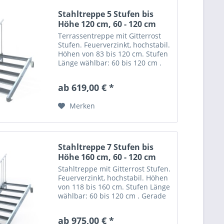
Stahltreppe 5 Stufen bis
Höhe 120 cm, 60 - 120 cm
Terrassentreppe mit Gitterrost
Stufen. Feuerverzinkt, hochstabil.
Höhen von 83 bis 120 cm. Stufen
Länge wählbar: 60 bis 120 cm .
Gerade Stahltreppe "Optigo" mit
5 Stufen = Gitterroststufen nach
ab 619,00 € *
Wahl. Trittsicher mit nutzbarer...
Merken
Stahltreppe 7 Stufen bis
Höhe 160 cm, 60 - 120 cm
Stahltreppe mit Gitterrost Stufen.
Feuerverzinkt, hochstabil. Höhen
von 118 bis 160 cm. Stufen Länge
wählbar: 60 bis 120 cm . Gerade
Stahltreppe "Optigo" mit 7 Stufen
= Gitterroststufen nach Wahl.
ab 975,00 € *
Trittsicher mit nutzbarer