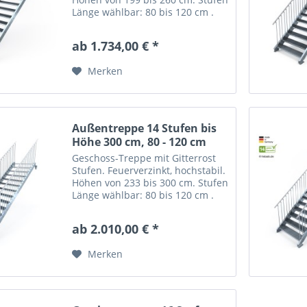
Länge wählbar: 80 bis 120 cm .
Gerade Stahltreppe "Optigo" mit
12 Stufen = Gitterroststufen nach
ab 1.734,00 € *
Wahl. Trittsicher mit nutzbarer...
Merken
Außentreppe 14 Stufen bis
Höhe 300 cm, 80 - 120 cm
Geschoss-Treppe mit Gitterrost
Stufen. Feuerverzinkt, hochstabil.
Höhen von 233 bis 300 cm. Stufen
Länge wählbar: 80 bis 120 cm .
Gerade Stahltreppe "Optigo" mit
14 Stufen = Gitterroststufen nach
ab 2.010,00 € *
Wahl. Trittsicher mit nutzbarer...
Merken