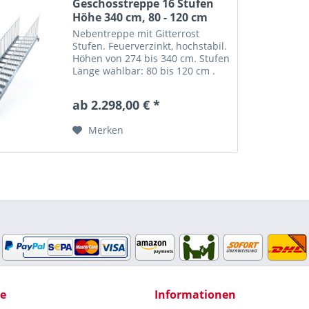
Geschosstreppe 16 Stufen
Höhe 340 cm, 80 - 120 cm
Nebentreppe mit Gitterrost
Stufen. Feuerverzinkt, hochstabil.
Höhen von 274 bis 340 cm. Stufen
Länge wählbar: 80 bis 120 cm .
Gerade Stahltreppe "Optigo" mit
16 Stufen = Gitterroststufen nach
ab 2.298,00 € *
Wahl. Trittsicher mit nutzbarer
Stufentiefe:...
Merken
ce
Informationen