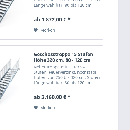
Länge wählbar: 80 bis 120 cm .
Gerade Stahltreppe "Optigo" mit
13 Stufen = Gitterroststufen nach
ab 1.872,00 € *
Wahl. Trittsicher mit nutzbarer...
Merken
Geschosstreppe 15 Stufen
Höhe 320 cm, 80 - 120 cm
Nebentreppe mit Gitterrost
Stufen. Feuerverzinkt, hochstabil.
Höhen von 250 bis 320 cm. Stufen
Länge wählbar: 80 bis 120 cm .
Gerade Stahltreppe "Optigo" mit
15 Stufen = Gitterroststufen nach
ab 2.160,00 € *
Wahl. Trittsicher mit nutzbarer
Stufentiefe:...
Merken