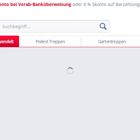
onto bei Vorab-Banküberweisung
oder 4 % Skonto auf Barzahlung
endelt
Podest Treppen
Gartentreppen