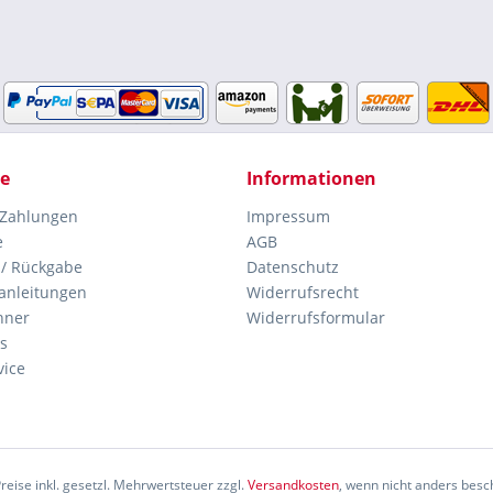
ce
Informationen
 Zahlungen
Impressum
e
AGB
 / Rückgabe
Datenschutz
anleitungen
Widerrufsrecht
hner
Widerrufsformular
s
vice
Preise inkl. gesetzl. Mehrwertsteuer zzgl.
Versandkosten
, wenn nicht anders besc