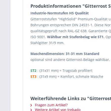
Produktinformationen "Gitterrost S
Industrie-Normstufen HS Qualität
Gitterroststufen "HighSolid" Premium-Qualität
Bohrungen entsprechen DIN 24531-1. Diese Nor
qualitätsgeprüft nach RAL-GZ 638. Garantierte 
ISO 9001.
Wählbar mit Stufenbelag wie ST1.
Opt
Stahlgitter 31/9 mm.
Maschendimension: 31-31 mm Standard
optional sind andere Gitterrost-Beläge wählba
ST2
: (31x31 mm) = Tragstab profiliert
ST3
: (31x9 mm) = Komfort, schmale Masche
Weiterführende Links zu "Gitterros
Fragen zum Artikel?
Weitere Artikel von trebado